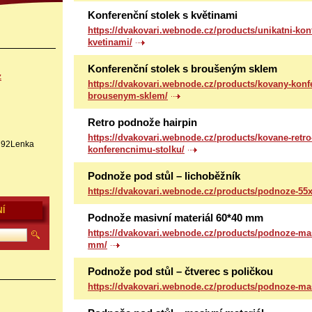
Konferenční stolek s květinami
https://dvakovari.webnode.cz/products/unikatni-konf
kvetinami/
Konferenční stolek s broušeným sklem
z
https://dvakovari.webnode.cz/products/kovany-konfe
brousenym-sklem/
Retro podnože hairpin
https://dvakovari.webnode.cz/products/kovane-retro
1792Lenka
konferencnimu-stolku/
Podnože pod stůl – lichoběžník
https://dvakovari.webnode.cz/products/podnoze-55
Í
Podnože masivní materiál 60*40 mm
https://dvakovari.webnode.cz/products/podnoze-mas
mm/
Podnože pod stůl – čtverec s poličkou
https://dvakovari.webnode.cz/products/podnoze-mas