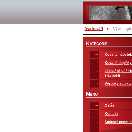
Dva kováři
Výpis tagů
K
ATEGORIE
Kovaný nábytek
Kované doplňky
Grilování, večírk
slavnosti
Výrobky ze skla
M
ENU
O nás
Kontakt
Smluvní podmín