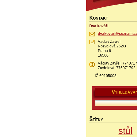
K
ONTAKT
Dva kováři
dvakovar
i@seznam
.c
Václav Zavřel
Rozvojová 252/3
Praha 6
16500
Václav Zavřel: 77407
Zavřelová: 775071792
IČ 60105003
V
YHLEDÁVÁN
Š
TÍTKY
stůl