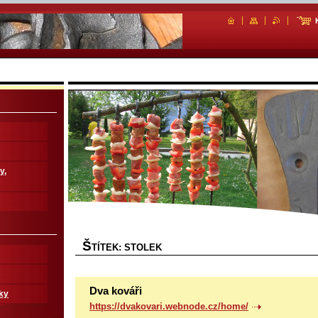
y,
Š
TÍTEK: STOLEK
Dva kováři
ky
https://dvakovari.webnode.cz/home/