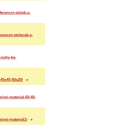
erencni-stolek-s-
rencni-stolecek-s-
-nohy-ke-
x45x45-50x20/
ivni-material-60-40-
ivni-material1/