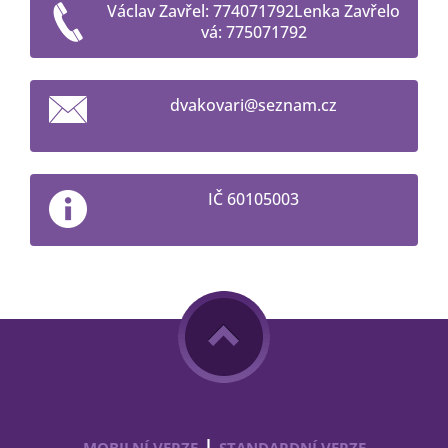
Václav Zavřel: 774071792Lenka Zavřelo
vá: 775071792
dvakovar
i@seznam
.cz
IČ 60105003
|