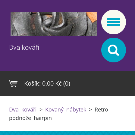
Dva kováři
Košík:
0,00 Kč (0)
Dva kováři
>
Kovaný nábytek
>
Retro
podnože hairpin