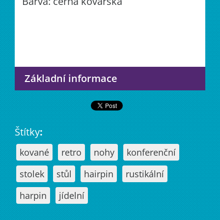
Barva: černá kovářská
Základní informace
Štítky
:
kované
retro
nohy
konferenční
stolek
stůl
hairpin
rustikální
harpin
jídelní