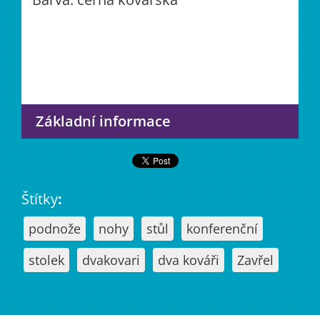
Základní informace
Štítky
:
podnože
nohy
stůl
konferenční
stolek
dvakovari
dva kováři
Zavřel