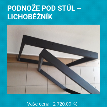
PODNOŽE POD STŮL –
LICHOBĚŽNÍK
Vaše cena:
2 720,00 Kč