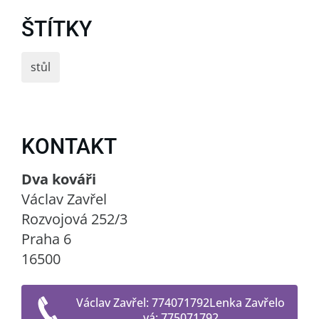
ŠTÍTKY
stůl
KONTAKT
Dva kováři
Václav Zavřel
Rozvojová 252/3
Praha 6
16500
Václav Zavřel: 774071792Lenka Zavřelo
vá: 775071792