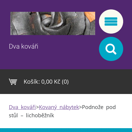
Dva kováři
Košík:
0,00 Kč (0)
Dva kováři
>
Kovaný nábytek
>
Podnože pod
stůl – lichoběžník