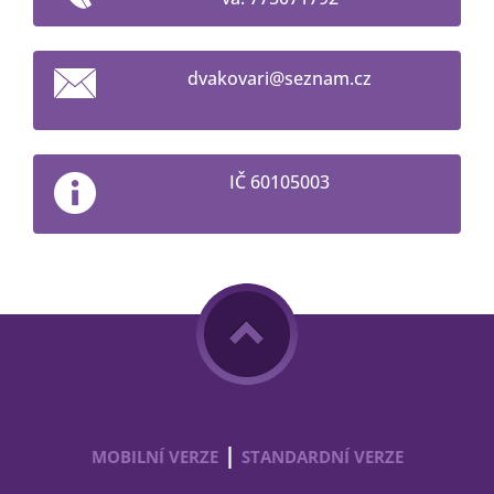
dvakovar
i@seznam
.cz
IČ 60105003
|
MOBILNÍ VERZE
STANDARDNÍ VERZE