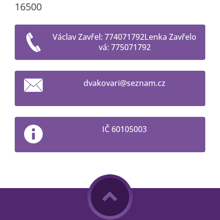
16500
Václav Zavřel: 774071792Lenka Zavřelo
vá: 775071792
dvakovar
i@seznam
.cz
IČ 60105003