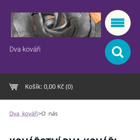
Dva kováři
Košík:
0,00 Kč (0)
Dva kováři
>
O nás