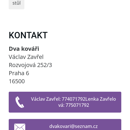
stůl
KONTAKT
Dva kováři
Václav Zavřel
Rozvojová 252/3
Praha 6
16500
Václav Zavřel: 774071792Lenka Zavřelo
vá: 775071792
dvakovar
i@seznam
.cz