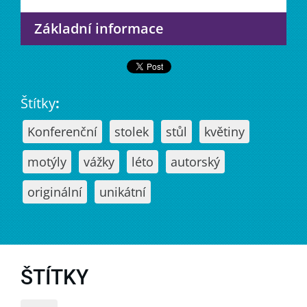
Základní informace
Štítky
:
Konferenční
stolek
stůl
květiny
motýly
vážky
léto
autorský
originální
unikátní
ŠTÍTKY