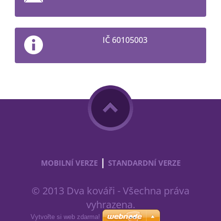
IČ 60105003
|
MOBILNÍ VERZE
STANDARDNÍ VERZE
© 2013 Dva kováři - Všechna práva
vyhrazena.
Vytvořte si web zdarma!