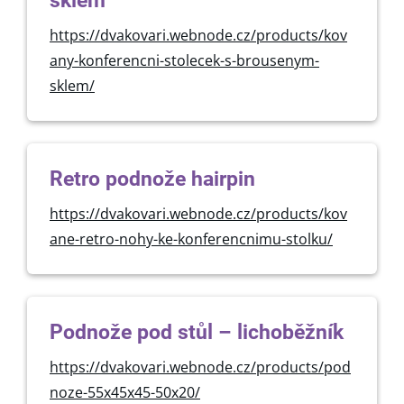
sklem
https://dvakovari.webnode.cz/products/kov
any-konferencni-stolecek-s-brousenym-
sklem/
Retro podnože hairpin
https://dvakovari.webnode.cz/products/kov
ane-retro-nohy-ke-konferencnimu-stolku/
Podnože pod stůl – lichoběžník
https://dvakovari.webnode.cz/products/pod
noze-55x45x45-50x20/