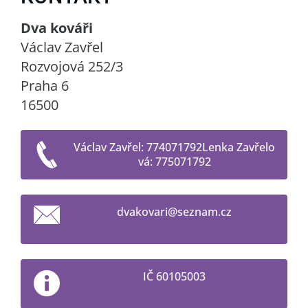
Dva kováři
Václav Zavřel
Rozvojová 252/3
Praha 6
16500
Václav Zavřel: 774071792Lenka Zavřelo
vá: 775071792
dvakovar
i@seznam
.cz
IČ 60105003