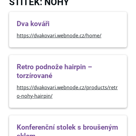
ŠTÍTEK: NOHY
Dva kováři
https://dvakovari.webnode.cz/home/
Retro podnože hairpin –
torzírované
https://dvakovari.webnode.cz/products/retr
o-nohy-hairpin/
Konferenční stolek s broušeným