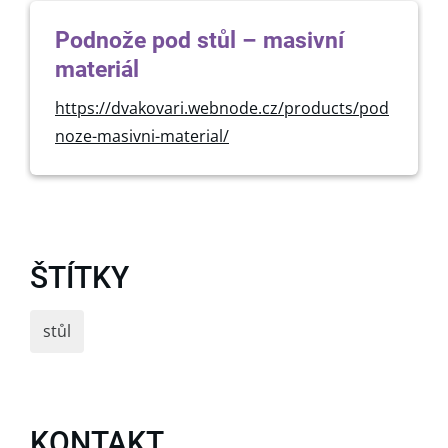
Podnože pod stůl – masivní
materiál
https://dvakovari.webnode.cz/products/pod
noze-masivni-material/
ŠTÍTKY
stůl
KONTAKT