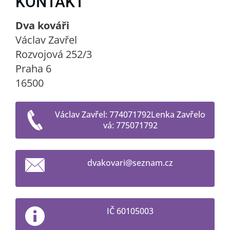
KONTAKT
Dva kováři
Václav Zavřel
Rozvojová 252/3
Praha 6
16500
Václav Zavřel: 774071792Lenka Zavřelo
vá: 775071792
dvakovar
i@seznam
.cz
IČ 60105003