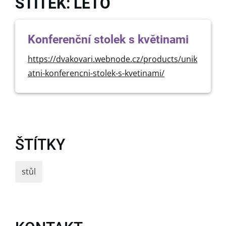
ŠTÍTEK: LÉTO
Konferenční stolek s květinami
https://dvakovari.webnode.cz/products/unik
atni-konferencni-stolek-s-kvetinami/
ŠTÍTKY
stůl