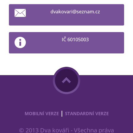
dvakovar
i@seznam
.cz
IČ 60105003
|
MOBILNÍ VERZE
STANDARDNÍ VERZE
© 2013 Dva kováři - Všechna práva