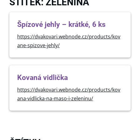
ŠTÍTEK: ZELENINA
Špízové jehly – krátké, 6 ks
https://dvakovari.webnode.cz/products/kov
ane-spizove-jehly/
Kovaná vidlička
https://dvakovari.webnode.cz/products/kov
ana-vidlicka-na-maso-i-zeleninu/