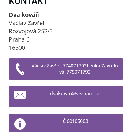
KONTAKT
Dva kováři
Václav Zavřel
Rozvojová 252/3
Praha 6
16500
Václav Zavřel: 774071792Lenka Zavřelo
vá: 775071792
dvakovar
i@seznam
.cz
IČ 60105003