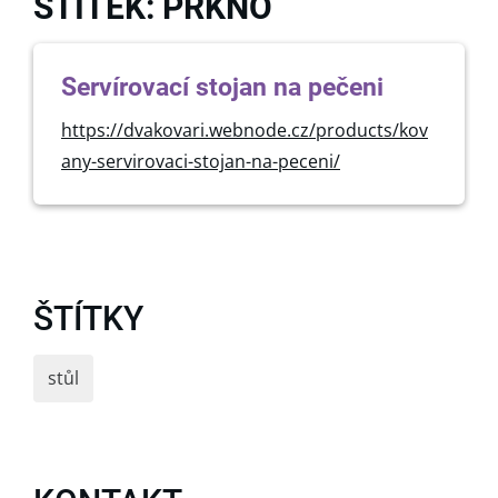
ŠTÍTEK: PRKNO
Servírovací stojan na pečeni
https://dvakovari.webnode.cz/products/kov
any-servirovaci-stojan-na-peceni/
ŠTÍTKY
stůl