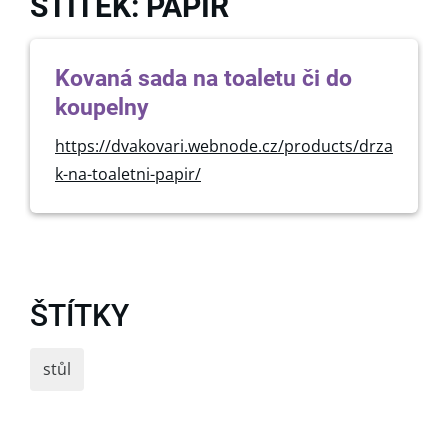
ŠTÍTEK: PAPÍR
Kovaná sada na toaletu či do
koupelny
https://dvakovari.webnode.cz/products/drza
k-na-toaletni-papir/
ŠTÍTKY
stůl