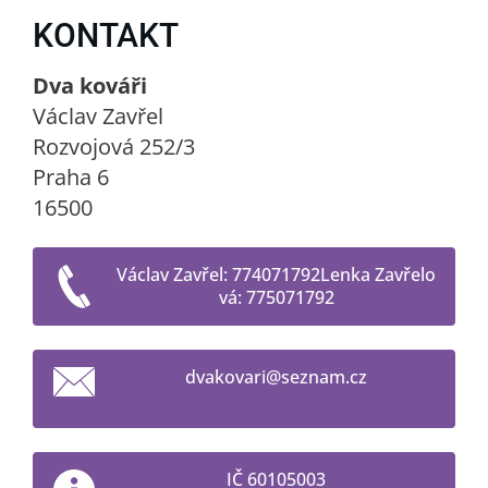
KONTAKT
Dva kováři
Václav Zavřel
Rozvojová 252/3
Praha 6
16500
Václav Zavřel: 774071792Lenka Zavřelo
vá: 775071792
dvakovar
i@seznam
.cz
IČ 60105003