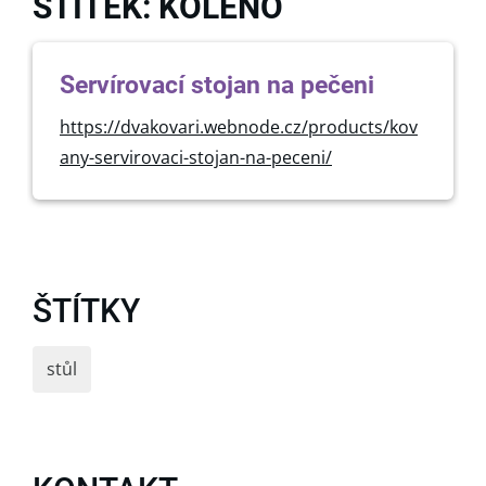
ŠTÍTEK: KOLENO
Servírovací stojan na pečeni
https://dvakovari.webnode.cz/products/kov
any-servirovaci-stojan-na-peceni/
ŠTÍTKY
stůl