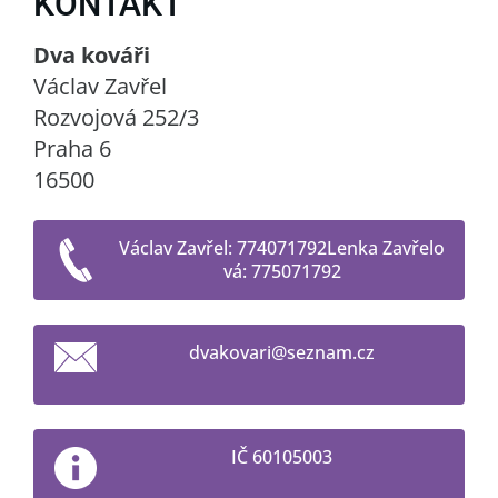
KONTAKT
Dva kováři
Václav Zavřel
Rozvojová 252/3
Praha 6
16500
Václav Zavřel: 774071792Lenka Zavřelo
vá: 775071792
dvakovar
i@seznam
.cz
IČ 60105003