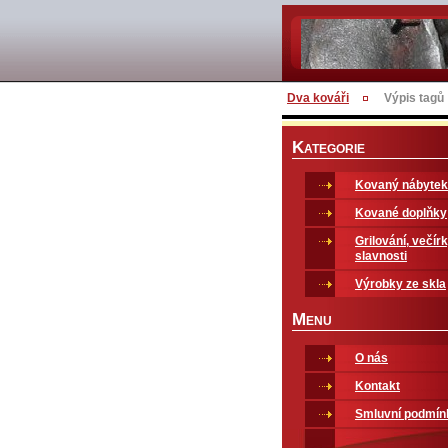
Dva kováři
Výpis tagů
K
ATEGORIE
Kovaný nábytek
Kované doplňky
Grilování, večírk
slavnosti
Výrobky ze skla
M
ENU
O nás
Kontakt
Smluvní podmín