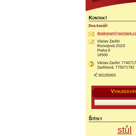
K
ONTAKT
Dva kováři
dvakovar
i@seznam
.c
Václav Zavřel
Rozvojová 252/3
Praha 6
16500
Václav Zavřel: 77407
Zavřelová: 775071792
IČ 60105003
V
YHLEDÁVÁN
Š
TÍTKY
stůl