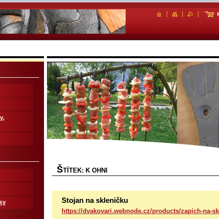
y,
Š
TÍTEK: K OHNI
Stojan na skleničku
ky
https://dvakovari.webnode.cz/products/zapich-na-s