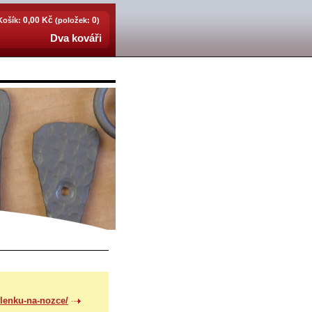
0,00 Kč
0
Košík:
(položek:
)
Dva kováři
klenku-na-nozce/