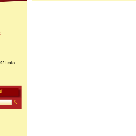
z
1792Lenka
Í