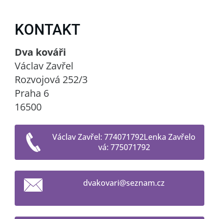
KONTAKT
Dva kováři
Václav Zavřel
Rozvojová 252/3
Praha 6
16500
Václav Zavřel: 774071792Lenka Zavřelo
vá: 775071792
dvakovar
i@seznam
.cz