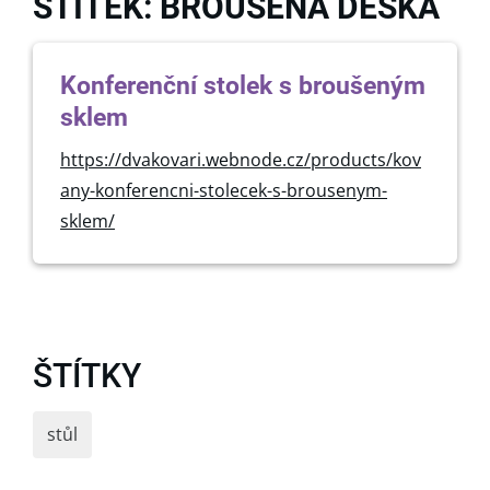
ŠTÍTEK: BROUŠENÁ DESKA
Konferenční stolek s broušeným
sklem
https://dvakovari.webnode.cz/products/kov
any-konferencni-stolecek-s-brousenym-
sklem/
ŠTÍTKY
stůl