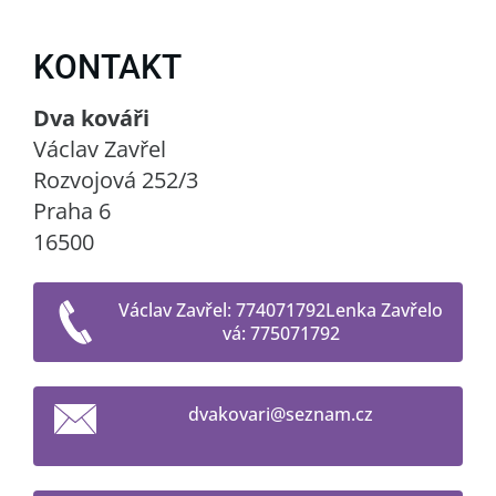
KONTAKT
Dva kováři
Václav Zavřel
Rozvojová 252/3
Praha 6
16500
Václav Zavřel: 774071792Lenka Zavřelo
vá: 775071792
dvakovar
i@seznam
.cz