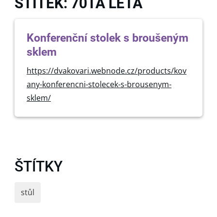
ŠTÍTEK: 70TÁ LÉTA
Konferenční stolek s broušeným
sklem
https://dvakovari.webnode.cz/products/kov
any-konferencni-stolecek-s-brousenym-
sklem/
ŠTÍTKY
stůl