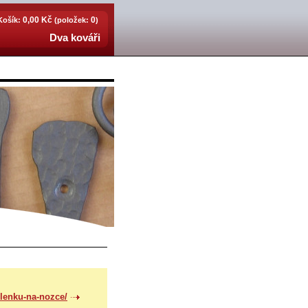
0,00 Kč
0
Košík:
(položek:
)
Dva kováři
klenku-na-nozce/