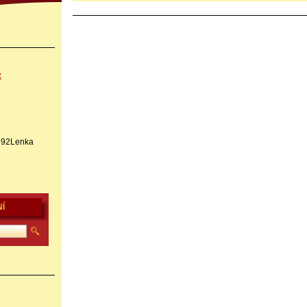
z
1792Lenka
Í