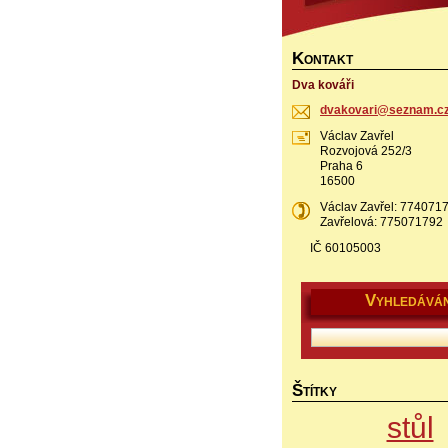
K
ONTAKT
Dva kováři
dvakovar
i@seznam
.c
Václav Zavřel
Rozvojová 252/3
Praha 6
16500
Václav Zavřel: 77407
Zavřelová: 775071792
IČ 60105003
V
YHLEDÁVÁN
Š
TÍTKY
stůl