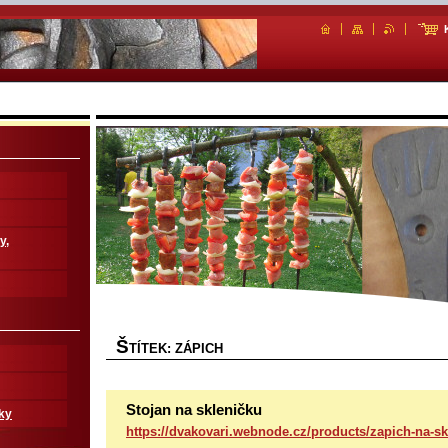
y,
Š
TÍTEK: ZÁPICH
Stojan na skleničku
ky
https://dvakovari.webnode.cz/products/zapich-na-s