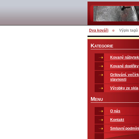
Dva kováři
Výpis tagů
K
ATEGORIE
Kovaný nábytek
Kované doplňky
Grilování, večírk
slavnosti
Výrobky ze skla
M
ENU
O nás
Kontakt
Smluvní podmín