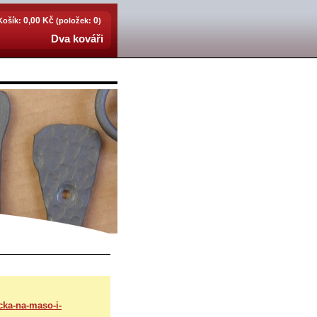
0,00 Kč
0
Košík:
(položek:
)
Dva kováři
cka-na-maso-i-