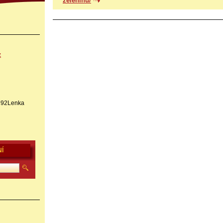
zeleninu/
z
1792Lenka
Í