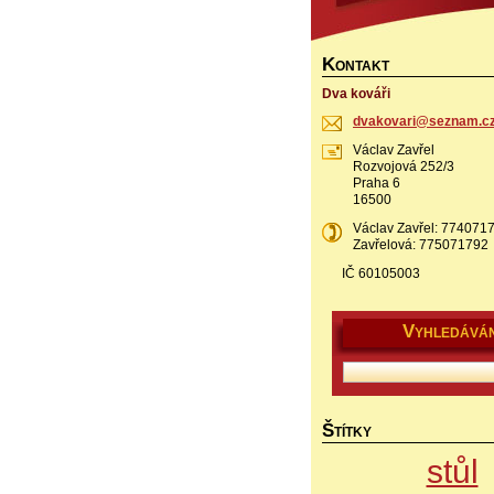
K
ONTAKT
Dva kováři
dvakovar
i@seznam
.c
Václav Zavřel
Rozvojová 252/3
Praha 6
16500
Václav Zavřel: 77407
Zavřelová: 775071792
IČ 60105003
V
YHLEDÁVÁN
Š
TÍTKY
stůl