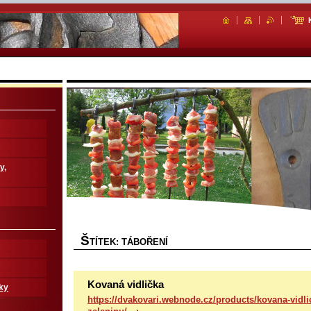
y,
Š
TÍTEK: TÁBOŘENÍ
Kovaná vidlička
ky
https://dvakovari.webnode.cz/products/kovana-vidli