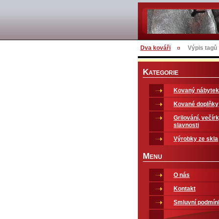
Dva kováři
Výpis tagů
K
ATEGORIE
Kovaný nábytek
Kované doplňky
Grilování, večírk
slavnosti
Výrobky ze skla
M
ENU
O nás
Kontakt
Smluvní podmín