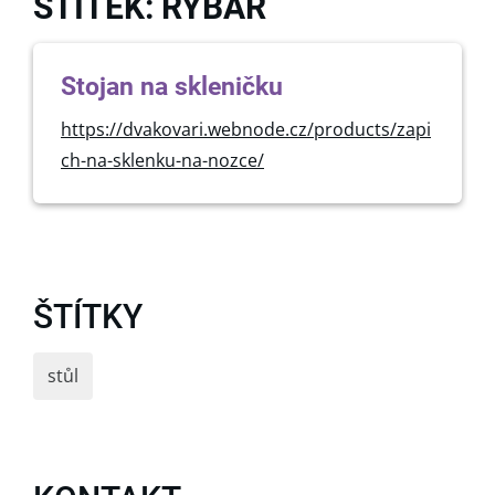
ŠTÍTEK: RYBÁŘ
Stojan na skleničku
https://dvakovari.webnode.cz/products/zapi
ch-na-sklenku-na-nozce/
ŠTÍTKY
stůl