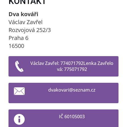
KONTAKT
Dva kováři
Václav Zavřel
Rozvojová 252/3
Praha 6
16500
Václav Zavřel: 774071792Lenka Zavřelo
vá: 775071792
dvakovar
i@seznam
.cz
IČ 60105003