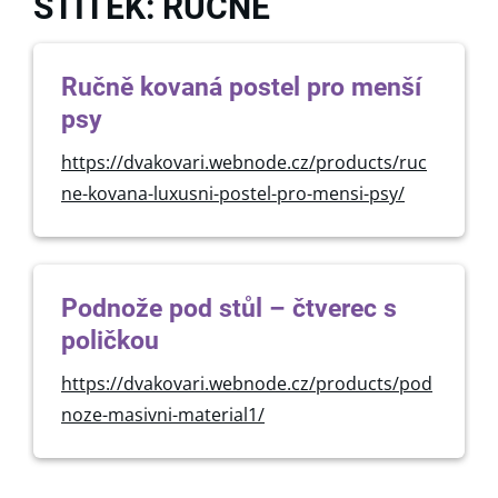
ŠTÍTEK: RUČNĚ
Ručně kovaná postel pro menší
psy
https://dvakovari.webnode.cz/products/ruc
ne-kovana-luxusni-postel-pro-mensi-psy/
Podnože pod stůl – čtverec s
poličkou
https://dvakovari.webnode.cz/products/pod
noze-masivni-material1/