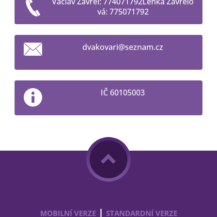
Václav Zavřel: 774071792Lenka Zavřelo
vá: 775071792
dvakovar
i@seznam
.cz
IČ 60105003
|
MOBILNÍ VERZE
STANDARDNÍ VERZE