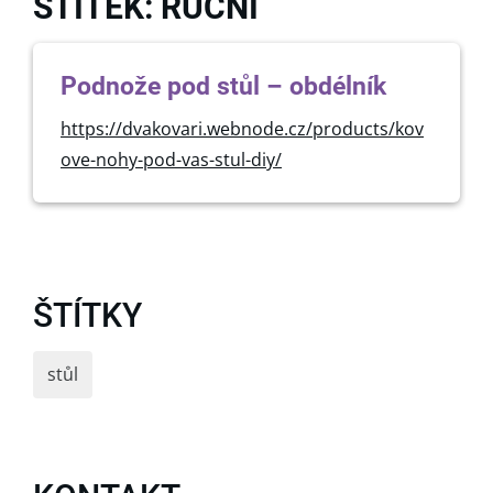
ŠTÍTEK: RUČNÍ
Podnože pod stůl – obdélník
https://dvakovari.webnode.cz/products/kov
ove-nohy-pod-vas-stul-diy/
ŠTÍTKY
stůl