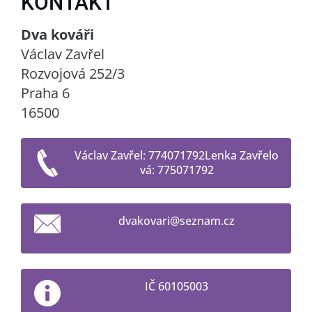
KONTAKT
Dva kováři
Václav Zavřel
Rozvojová 252/3
Praha 6
16500
Václav Zavřel: 774071792Lenka Zavřelo
vá: 775071792
dvakovar
i@seznam
.cz
IČ 60105003